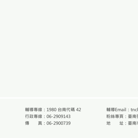
輔導專線：1980 台南代碼 42
輔導Email：
tnc
行政專線：06-2909143
粉絲專頁：臺南
​傳 真：06-2900739
​地 址：臺南市